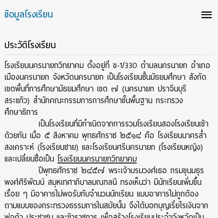
ข้อมูลโรงเรียน
ประวัติโรงเรียน
โรงเรียนนครนายกวิทยาคม
ตั้งอยู่ที่ ข-1/330 ตำบลนครนายก อำเภอ
เมืองนครนายก จังหวัดนครนายก เป็นโรงเรียนชั้นมัธยมศึกษา สังกัด
เขตพื้นที่การศึกษามัธยมศึกษา เขต ๗ (นครนายก ปราจีนบุรี
สระแก้ว) สำนักคณะกรรมการการศึกษาขั้นพื้นฐาน กระทรวง
ศึกษาธิการ
เป็นโรงเรียนที่มีกำเนิดจากการรวมโรงเรียนสองโรงเรียนเข้า
ด้วยกัน เมื่อ ๕ สิงหาคม พุทธศักราช ๒๕๑๔ คือ โรงเรียนนาครส่ำ
สงเคราะห์ (โรงเรียนชาย) และโรงเรียนศรีนครนายก (โรงเรียนหญิง)
และเปลี่ยนชื่อเป็น
โรงเรียนนครนายกวิทยาคม
ปีพุทธศักราช ๒๔๕๗ พระเจ้าบรมวงศ์เธอ กรมขุนมธุร
พงศ์ศิริพัฒน์ สมุหเทศาภิบาลมณฑลนี ทรงเห็นว่า มีนักเรียนเพิ่มขึ้น
เรื่อย ๆ มีอาคารไม่พอรับกับจำนวนนักเรียน แบบอาคารไม่ถูกต้อง
ตามแบบของกระทรวงธรรมการในสมัยนั้น จึงได้บอกบุญเรี่ยไรเงินจาก
พ่อค้า ประชาชน และข้าราชการ เพื่อสร้างโรงเรียนประจำจังหวัดเป็น