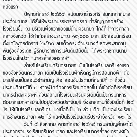
หลังแรก
ปีพุทธศักราช ๒๔๕๙ หม่อมเจ้าธำรงศิริ สมุหเทศาภิบาล
ประจำมณฑล ได้สั่งให้พระยาบรรหารวรอรรถ ทำสัญญาก่อสร้าง
โรงเรียนขึ้น ณ บริเวณฝั่งขวาของแม่น้ำนครนายก ใกล้ที่ทำการศาลา
กลางจังหวัด ใช้ค่าก่อสร้างประมาณ ๑๓,๐๐๐ บาท เปิดสอนนักเรียน
ตั้งแต่ปีพุทธศักราช ๒๔๖๐ สมเด็จพระเจ้าบรมวงศ์เธอพระยาภานุ
พันธุ์วงศ์วรเดช ผู้รักษาราชการแผ่นดินสมัยนั้น ได้พระราชทานนาม
โรงเรียนใหม่ว่า "นาครส่ำสงเคราะห์"
สำหรับโรงเรียนศรีนครนายก นับเป็นโรงเรียนสตรีแห่งแรก
ของจังหวัดนครนายก เดิมเป็นโรงเรียนฝึกหัดครูมีการสอนทอผ้า ต่อ
มาเปลี่ยนเป็นสอนวิชาสามัญ คือ สอนชั้นประถมศึกษาปีที่ ๑ ถึงชั้น
ประถมศึกษาปีที่ ๔ หากผู้ใดต้องการเรียนต่อสูงขึ้น ก็เข้าต่อที่โรงเรียน
นาครสำสงเคราะห์ ส่วนสถานที่โรงเรียนศรีนครเดิมนั้นเป็นกรมทหาร
ต่อมากรมทหารย้ายไปอยู่จังหวัดปราจีนบุรี จึงยกสถานที่ซึ่งมีเนื้อที่ ๒๕
ไร่ ให้เป็นโรงเรียนสตรีโดยแบ่งเนื้อที่เป็น ๒ ส่วน คือ เป็นของโรงเรียน
การช่างนครนายก ๑๒ ไร่ และเป็นโรงเรียนสตรีประจำจังหวัด ๑๓ ไร่
วันที่ ๕ สิงหาคม พุทธศักราช ๒๕๑๔ กรมสามัญศึกษาได้
ประกาศรวมโรงเรียนศรีนครนายก และโรงเรียนนาครส่ำสงเคราะห์เข้า