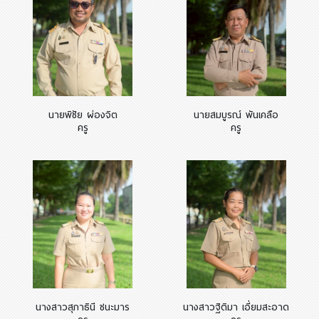
นายพิชัย ผ่องจิต
นายสมบูรณ์ พันเคลือ
ครู
ครู
นางสาวสุภาธินี ชนะมาร
นางสาวฐิติมา เอี่ยมสะอาด