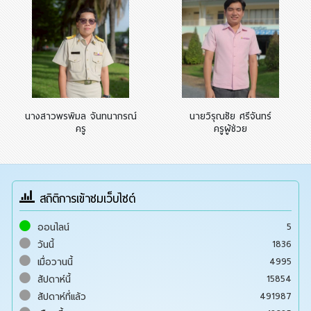
นางสาวพรพิมล จันทนากรณ์
นายวิรุณชัย ศรีจันทร์
ครู
ครูผู้ช่วย
สถิติการเข้าชมเว็บไซต์
5
ออนไลน์
1836
วันนี้
4995
เมื่อวานนี้
15854
สัปดาห์นี้
491987
สัปดาห์ที่แล้ว