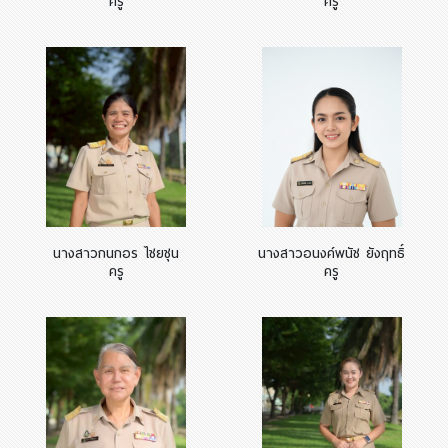
ครู
ครู
นางสาวกนกอร ไชยชุน
นางสาวอนงค์พนัช ยังฤทธิ์
ครู
ครู