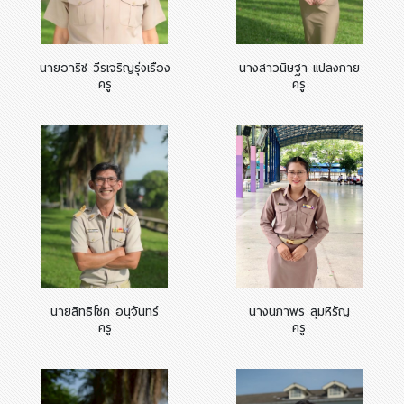
นายอาริช วีรเจริญรุ่งเรือง
นางสาวนิษฐา แปลงกาย
ครู
ครู
นายสิทธิโชค อนุจันทร์
นางนภาพร สุมหิรัญ
ครู
ครู