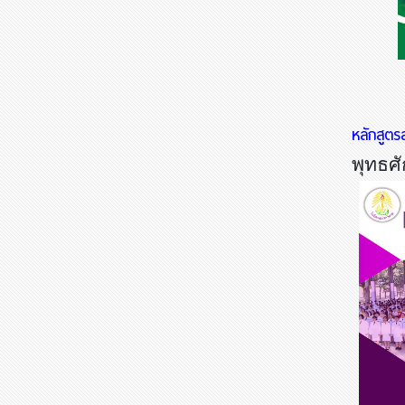
หลักสูต
พุทธศ