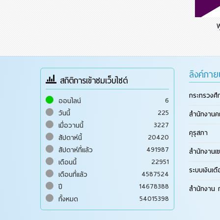
ลิงค์ภา
สถิติการเข้าชมเว็บไซต์
กระทรวงศึ
6
ออนไลน์
225
วันนี้
สำนักงานค
3227
เมื่อวานนี้
คุรุสภา
20420
สัปดาห์นี้
491987
สัปดาห์ที่แล้ว
สำนักงานเข
22951
เดือนนี้
ระบบเงินเด
4587524
เดือนที่แล้ว
14678388
ปี
สำนักงาน ก
54015398
ทั้งหมด