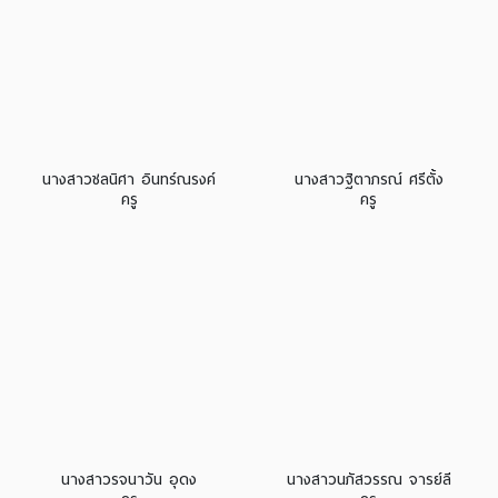
นางสาวชลนิศา อินทร์ณรงค์
นางสาวฐิตาภรณ์ ศรีตั้ง
ครู
ครู
นางสาวรจนาวัน อุดง
นางสาวนภัสวรรณ จารย์ลี