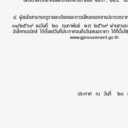
นครนายกวิทยาคมและนำเอกสารตามข้อ ๑๑.๓ , ๑๑.๔ ใ
๔. ผู้สนใจสามารถดูรายละเอียดและดาวน์โหลดเอกสารประกวดร
๐๑/๒๕๖๙ ลงวันที่ ๒๐ กุมภาพันธ์ พ.ศ. ๒๕๖๙ ผ่านทางระบบจ
อิเล็กทรอนิกส์ ได้ตั้งแต่วันที่ประกาศจนถึงวันเสนอราคา ได้ที่เว็
www.gprocurement.go.th
ประกาศ ณ วันที่ ๒๐ ก