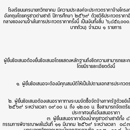
โรงเรียนนครนายกวิทยาคม มีความประสงค์จะประกวดราคาจ้างโครง
อังกฤษโดยครูชาวต่างชาติ ปีการศึกษา ๒๕๖๙ ด้วยวิธีประกวดราคาอิเ
กลางของงานจ้างในการประกวดราคาครั้งนี้ เป็นเงินทั้งสิ้น ๖,๘๕๐,๐๐
บาทถ้วน) จำนวน ๑ รายการ
ผู้ยื่นข้อเสนอต้องยื่นข้อเสนอโดยแสดงหลักฐานถึงขีดความสามารถและควา
โดยมีรายละเอียดดังนี้
๑. ผู้ยื่นข้อเสนอจะต้องมีคุณสมบัติให้เป็นไปตามเอกสารประกว
๒. ผู้ยื่นข้อเสนอต้องเสนอราคาทางระบบจัดซื้อจัดจ้างภาครัฐด้วยอิเ
๒๕๖๙ ระหว่างเวลา ๐๙.๐๐ น. ถึง ๑๒.๐๐ น. ซึ่งสามารถจัดเตรียมเอ
ประกาศจนถึงวันเสนอราคา
๓. ผู้ยื่นเสนอราคาต้องนำครูชาวต่างชาติทั้ง ๘ ค
กรรมการพิจารณาผลในวันที่ ๑๑ มีนาคม ๒๕๖๙ ระหว่างเวลา ๐๘.